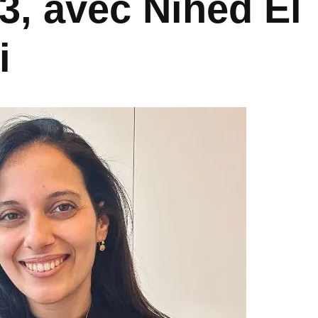
53, avec Nihed El
i