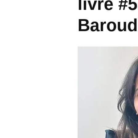
livre #
Baroud