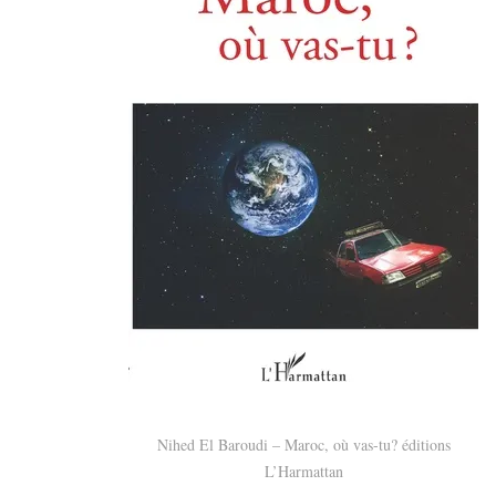
Nihed El Baroudi – Maroc, où vas-tu? éditions
L’Harmattan