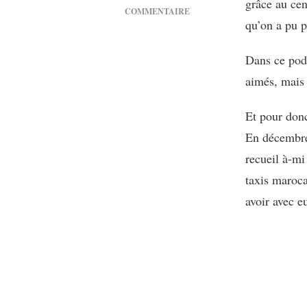
grâce au cen
COMMENTAIRE
qu’on a pu p
SUR
[PODCAST]
JAMAIS
Dans ce podc
SANS
aimés, mais a
MON
LIVRE
#53,
Et pour donc
AVEC
En décembre 
NIHED
EL
recueil à-mi
BAROUDI
taxis maroca
avoir avec 