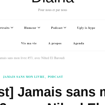
Pour nous et par nous
rtraits
Humeur
Podcast
Ugly is hype
Vis ma vie
A propos
Agenda
amais sans mon livre #53, avec Nihed El Baroudi
JAMAIS SANS MON LIVRE
PODCAST
st] Jamais sans