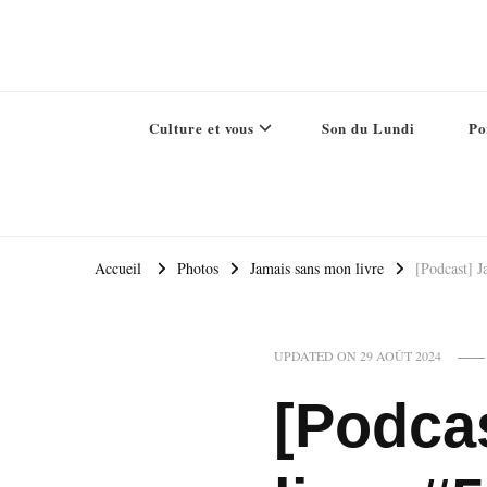
Culture et vous
Son du Lundi
Po
Accueil
Photos
Jamais sans mon livre
[Podcast] J
UPDATED ON
29 AOÛT 2024
[Podca