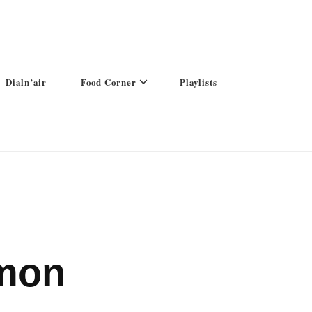
Dialn’air
Food Corner
Playlists
 mon