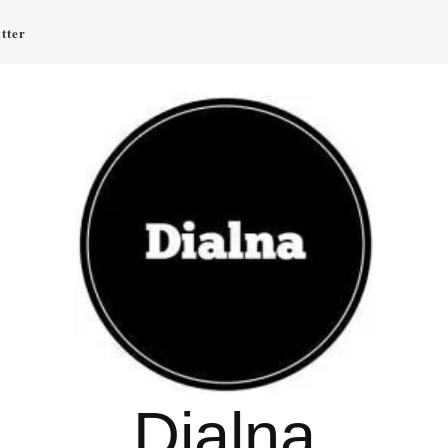
tter
Dialna