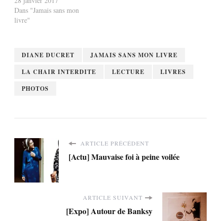
28 janvier 2017
Dans "Jamais sans mon
livre"
DIANE DUCRET
JAMAIS SANS MON LIVRE
LA CHAIR INTERDITE
LECTURE
LIVRES
PHOTOS
ARTICLE PRÉCÉDENT
[Actu] Mauvaise foi à peine voilée
ARTICLE SUIVANT
[Expo] Autour de Banksy