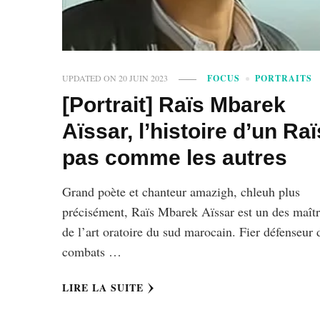
UPDATED ON
20 JUIN 2023
FOCUS
PORTRAITS
[Portrait] Raïs Mbarek
Aïssar, l’histoire d’un Raï
pas comme les autres
Grand poète et chanteur amazigh, chleuh plus
précisément, Raïs Mbarek Aïssar est un des maît
de l’art oratoire du sud marocain. Fier défenseur 
combats …
LIRE LA SUITE