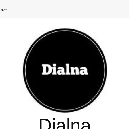
tter
Dialna