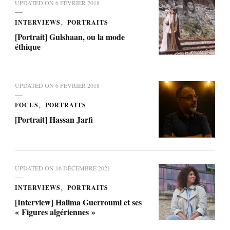
UPDATED ON
6 FÉVRIER 2018
INTERVIEWS
PORTRAITS
[Portrait] Gulshaan, ou la mode
éthique
UPDATED ON
6 FÉVRIER 2018
FOCUS
PORTRAITS
[Portrait] Hassan Jarfi
UPDATED ON
16 DÉCEMBRE 2021
INTERVIEWS
PORTRAITS
[Interview] Halima Guerroumi et ses
« Figures algériennes »