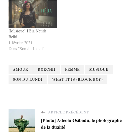
[Musique] Hêja Netirk :
Belkî
1 février 2021
Dans "Son du Lundi"
AMOUR
DOECHII
FEMME
MUSIQUE
SON DU LUNDI
WHAT IT IS (BLOCK BOY)
ARTICLE PRÉCÉDENT
[Photo] Adeolu Osibodu, le photographe
de la dualité