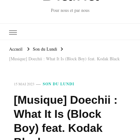
Pour nous et par nous
Accueil
Son du Lundi
[Musique] Doechii : What It Is (Block Boy) feat. Kodak Black
15 MAI 2023
SON DU LUNDI
[Musique] Doechii :
What It Is (Block
Boy) feat. Kodak