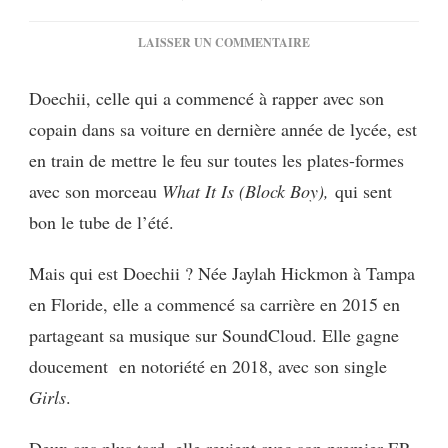
SUR
LAISSER UN COMMENTAIRE
[MUSIQUE]
DOECHII
Doechii, celle qui a commencé à rapper avec son
:
copain dans sa voiture en dernière année de lycée, est
WHAT
IT
en train de mettre le feu sur toutes les plates-formes
IS
avec son morceau
What It Is (Block Boy),
qui sent
(BLOCK
BOY)
bon le tube de l’été.
FEAT.
KODAK
Mais qui est Doechii ? Née Jaylah Hickmon à Tampa
BLACK
en Floride, elle a commencé sa carrière en 2015 en
partageant sa musique sur SoundCloud. Elle gagne
doucement en notoriété en 2018, avec son single
Girls
.
Deux ans plus tard, elle revient avec son premier EP,