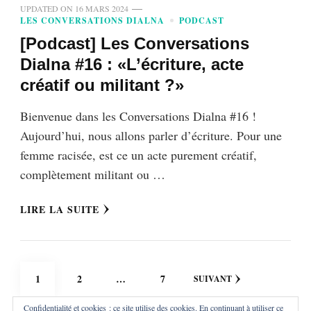
UPDATED ON
16 MARS 2024
LES CONVERSATIONS DIALNA
PODCAST
[Podcast] Les Conversations
Dialna #16 : «L’écriture, acte
créatif ou militant ?»
Bienvenue dans les Conversations Dialna #16 !
Aujourd’hui, nous allons parler d’écriture. Pour une
femme racisée, est ce un acte purement créatif,
complètement militant ou …
LIRE LA SUITE
Pagination
PAGE
PAGE
PAGE
1
2
…
7
SUIVANT
des
Confidentialité et cookies : ce site utilise des cookies. En continuant à utiliser ce