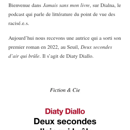
JAMAIS
Bienvenue dans
Jamais sans mon livre
, sur Dialna, le
SANS
podcast qui parle de littérature du point de vue des
MON
LIVRE
racisé.e.s.
AVEC
DIATY
Aujourd’hui nous recevons une autrice qui a sorti son
DIALLO
premier roman en 2022, au Seuil,
Deux secondes
d’air qui brûle
. Il s’agit de Diaty Diallo.