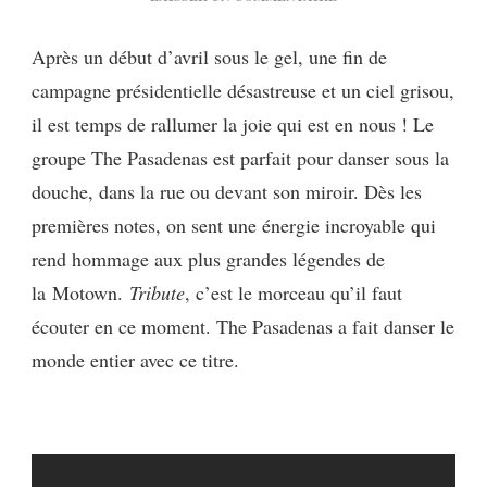
[MUSIQUE]
THE PASADENAS
Après un début d’avril sous le gel, une fin de
:
campagne présidentielle désastreuse et un ciel grisou,
TRIBUTE
(RIGHT
il est temps de rallumer la joie qui est en nous !
Le
ON)
groupe The
Pasadenas
est parfait pour danser sous la
douche, dans la rue ou devant son miroir.
Dès les
premières notes, on sent une énergie incroyable qui
rend hommage aux plus grandes légendes de
la
Motown
.
Tribute
, c’est le morceau qu’il faut
écouter en ce moment. The
Pasadenas
a fait danser le
monde entier avec ce titre.