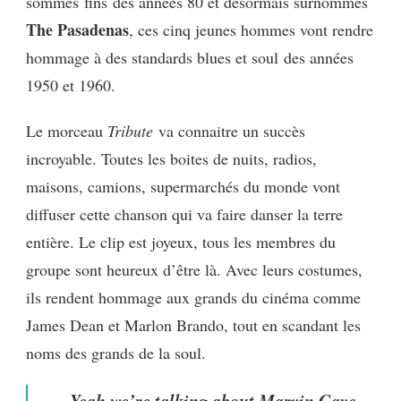
sommes fins des années 80 et désormais surnommés
The Pasadenas
, ces cinq jeunes hommes vont rendre
hommage à des standards blues et
soul
des années
1950 et 1960.
Le morceau
Tribute
va
connaitre
un succès
incroyable. Toutes les boites de nuits, radios,
maisons, camions, supermarchés du monde vont
diffuser cette chanson qui va faire danser la terre
entière.
Le clip est joyeux, tous les membres du
groupe sont heureux d’être là. Avec leurs costumes,
ils rendent hommage aux grands du cinéma comme
James Dean et Marlon Brando, tout en scandant les
noms des grands de la
soul
.
Yeah we’re talking about Marvin Gaye