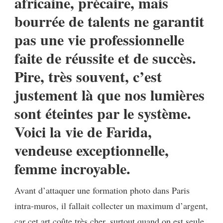
africaine, précaire, mais
FARIDA
bourrée de talents ne garantit
pas une vie professionnelle
faite de réussite et de succès.
Pire, très souvent, c’est
justement là que nos lumières
sont éteintes par le système.
Voici la vie de Farida,
vendeuse exceptionnelle,
femme incroyable.
Avant d’attaquer une formation photo dans Paris
intra-muros, il fallait collecter un maximum d’argent,
car cet art coûte très cher, surtout quand on est seule