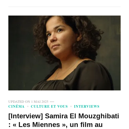
UPDATED ON
1 MAI 2025
CINÉMA
CULTURE ET VOUS
INTERVIEWS
[Interview] Samira El Mouzghibati
: « Les Miennes », un film au