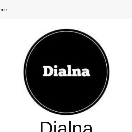
tter
Dialna