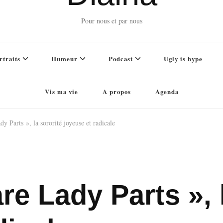
Pour nous et par nous
rtraits
Humeur
Podcast
Ugly is hype
Vis ma vie
A propos
Agenda
y Parts », la sororité joyeuse et radicale
re Lady Parts », 