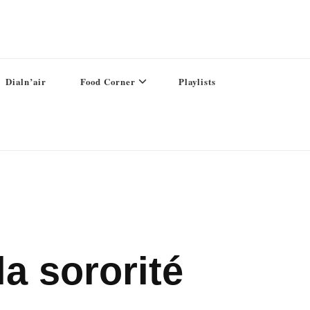
Dialn’air
Food Corner
Playlists
la sororité