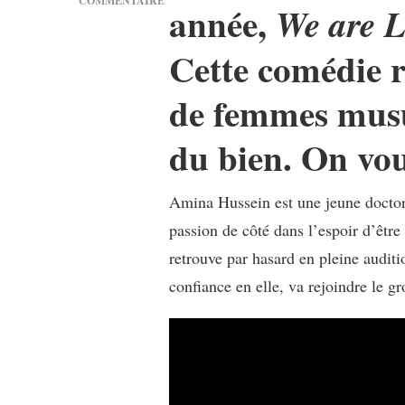
COMMENTAIRE
année,
We are L
SUR
[SÉRIE]
Cette comédie r
« WE
ARE
de femmes musul
LADY
PARTS »,
LA
du bien. On vou
SORORITÉ
JOYEUSE
ET
Amina Hussein est une jeune doctora
RADICALE
passion de côté dans l’espoir d’êtr
retrouve par hasard en pleine audi
confiance en elle, va rejoindre le