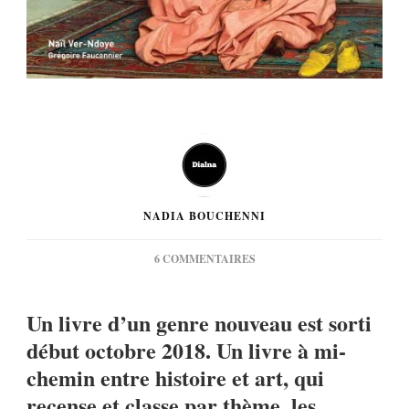
NADIA BOUCHENNI
SUR
6 COMMENTAIRES
[LIVRE]
NAÏL
Un livre d’un genre nouveau est sorti
VER-
NDOYE
début octobre 2018. Un livre à mi-
ET
chemin entre histoire et art, qui
GRÉGOIRE
FAUCONNIER
recense et classe par thème, les