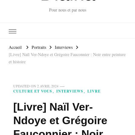
Pour nous et par nous
Accueil
Portraits
Interviews
[Livre] Naïl Ver-Ndoye et Grégoire Fauconnier : Noir entre peinture
et histoire
UPDATED ON
2 AVRIL 2024
CULTURE ET VOUS
INTERVIEWS
LIVRE
[Livre] Naïl Ver-
Ndoye et Grégoire
Fauconnier : Noir