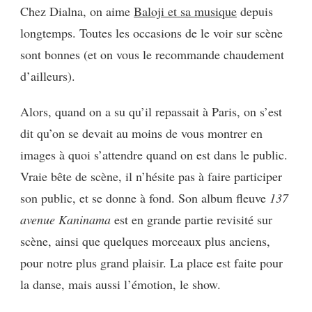
BALOJI
Chez Dialna, on aime
Baloji et sa musique
depuis
EN
longtemps. Toutes les occasions de le voir sur scène
CONCERT
AU
sont bonnes (et on vous le recommande chaudement
CAFÉ
d’ailleurs).
DE
LA
DANSE
Alors, quand on a su qu’il repassait à Paris, on s’est
À
dit qu’on se devait au moins de vous montrer en
PARIS
images à quoi s’attendre quand on est dans le public.
Vraie bête de scène, il n’hésite pas à faire participer
son public, et se donne à fond. Son album fleuve
137
avenue Kaninama
est en grande partie revisité sur
scène, ainsi que quelques morceaux plus anciens,
pour notre plus grand plaisir. La place est faite pour
la danse, mais aussi l’émotion, le show.