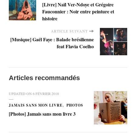
[Livre] Naïl Ver-Ndoye et Grégoire
Fauconnier : Noir entre peinture et
histoire
ARTICLE SUIVANT
[Musique] Gaël Faye : Balade brésilienne
feat Flavia Coelho
Articles recommandés
UPDATED ON
6 FÉVRIER 2018
JAMAIS SANS MON LIVRE
PHOTOS
[Photos] Jamais sans mon livre 3