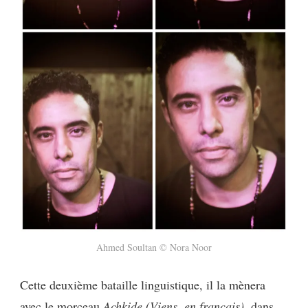
Ahmed Soultan © Nora Noor
Cette deuxième bataille linguistique, il la mènera
avec le morceau
Achkide (Viens, en français),
dans