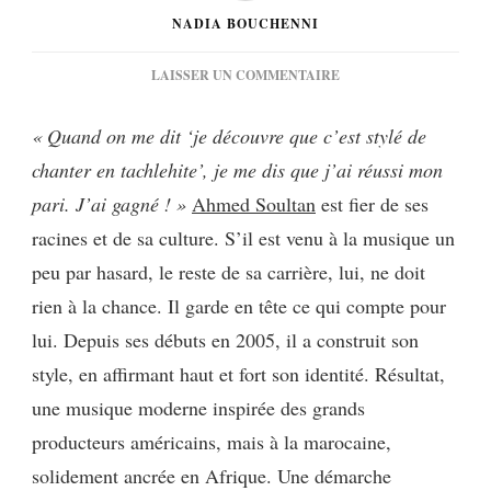
NADIA BOUCHENNI
SUR
LAISSER UN COMMENTAIRE
[PORTRAIT]
AHMED
« Quand on me dit ‘je découvre que c’est stylé de
SOULTAN
chanter en tachlehite’, je me dis que j’ai réussi mon
:
« JE
pari. J’ai gagné ! »
Ahmed Soultan
est fier de ses
SUIS
racines et de sa culture. S’il est venu à la musique un
FIER
QUE
peu par hasard, le reste de sa carrière, lui, ne doit
MON
rien à la chance.
Il garde en tête ce qui compte pour
IDENTITÉ
AFRICAINE
lui
. Depuis ses débuts en 2005, il a construit son
AIT
style, en affirmant haut et fort son identité. Résultat,
ÉTÉ
RECONNUE »
une musique moderne inspirée des grands
producteurs américains, mais à la marocaine,
solidement ancrée en Afrique. Une démarche