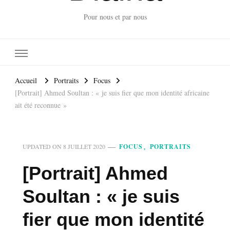
Pour nous et par nous
Accueil
Portraits
Focus
[Portrait] Ahmed Soultan : « je suis fier que mon identité africaine
ait été reconnue »
FOCUS
PORTRAITS
UPDATED ON
8 JUILLET 2020
[Portrait] Ahmed
Soultan : « je suis
fier que mon identité