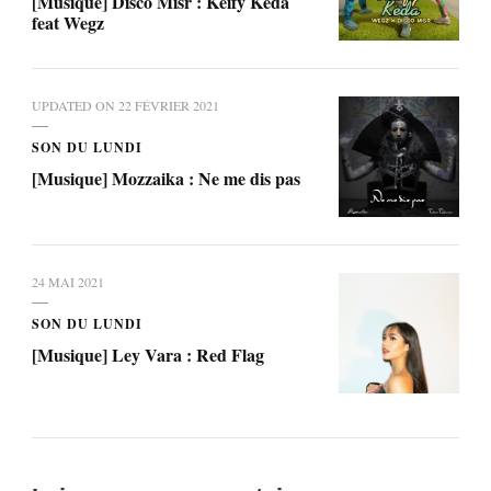
[Musique] Disco Misr : Keify Keda
feat Wegz
UPDATED ON
22 FÉVRIER 2021
SON DU LUNDI
[Musique] Mozzaika : Ne me dis pas
24 MAI 2021
SON DU LUNDI
[Musique] Ley Vara : Red Flag