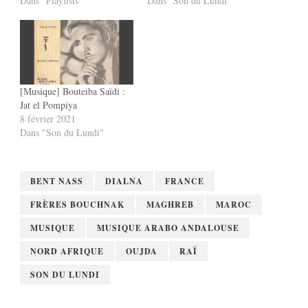
Dans "Playlists"
Dans "Son du Lundi"
[Musique] Bouteiba Saïdi :
Jat el Pompiya
8 février 2021
Dans "Son du Lundi"
BENT NASS
DIALNA
FRANCE
FRÈRES BOUCHNAK
MAGHREB
MAROC
MUSIQUE
MUSIQUE ARABO ANDALOUSE
NORD AFRIQUE
OUJDA
RAÏ
SON DU LUNDI