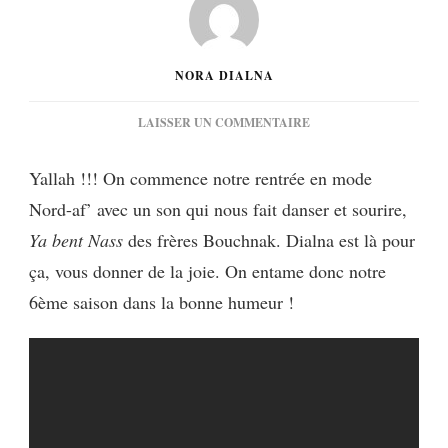
NORA DIALNA
SUR
LAISSER UN COMMENTAIRE
[MUSIQUE]
LES
Yallah !!! On commence notre rentrée en mode
FRÈRES
Nord-af’ avec un son qui nous fait danser et sourire,
BOUCHNAK
:
Ya bent Nass
des frères Bouchnak. Dialna est là pour
YA
ça, vous donner de la joie. On entame donc notre
BENT
NASS
6ème saison dans la bonne humeur !