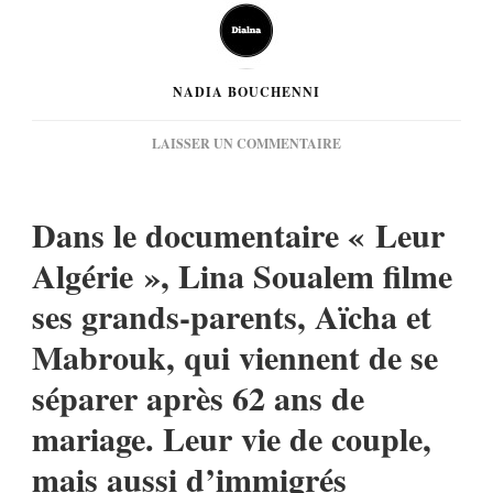
NADIA BOUCHENNI
SUR
LAISSER UN COMMENTAIRE
[INTERVIEW]
LINA
SOUALEM
Dans le documentaire « Leur
:
« LEUR
Algérie », Lina Soualem filme
ALGÉRIE »,
ses grands-parents, Aïcha et
QUAND
L’INDIVIDUEL
Mabrouk, qui viennent de se
ET
LE
séparer après 62 ans de
COLLECTIF
S’IMBRIQUENT
mariage. Leur vie de couple,
mais aussi d’immigrés