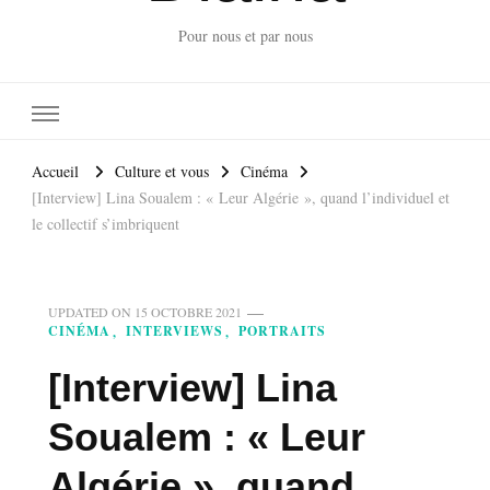
Pour nous et par nous
Accueil
Culture et vous
Cinéma
[Interview] Lina Soualem : « Leur Algérie », quand l’individuel et
le collectif s’imbriquent
UPDATED ON
15 OCTOBRE 2021
CINÉMA
INTERVIEWS
PORTRAITS
[Interview] Lina
Soualem : « Leur
Algérie », quand