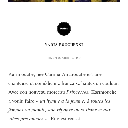
NADIA BOUCHENNI
SUR
UN COMMENTAIRE
[MUSIQUE]
KARIMOUCHE
Karimouche, née Carima Amarouche est une
:
chanteuse et comédienne française hautes en couleur.
PRINCESSES
FEAT
Avec son nouveau morceau
Princesses,
Karimouche
FLAVIA
a voulu faire «
un hymne à la femme, à toutes les
COELHO
femmes du monde, une réponse au sexisme et aux
idées préconçues ».
Et c’est réussi.