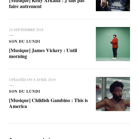
[Musique] Keny Arkana : J’sais pas
faire autrement
24 SEPTEMBRE 2018
SON DU LUNDI
[Musique] James Vickery : Until
morning
UPDATED ON
8 AVRIL 2019
SON DU LUNDI
[Musique] Childish Gambino : This is
America