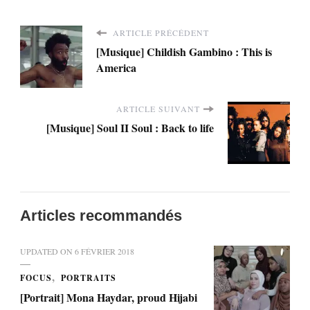
ARTICLE PRÉCÉDENT
[Musique] Childish Gambino : This is
America
ARTICLE SUIVANT
[Musique] Soul II Soul : Back to life
Articles recommandés
UPDATED ON
6 FÉVRIER 2018
FOCUS
PORTRAITS
[Portrait] Mona Haydar, proud Hijabi