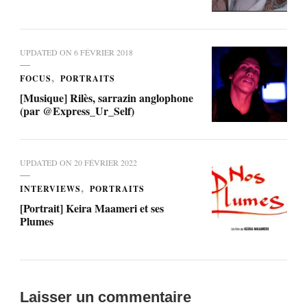
UPDATED ON
6 FÉVRIER 2018
FOCUS
PORTRAITS
[Musique] Rilès, sarrazin anglophone
(par @Express_Ur_Self)
UPDATED ON
20 FÉVRIER 2022
INTERVIEWS
PORTRAITS
[Portrait] Keira Maameri et ses
Plumes
Laisser un commentaire