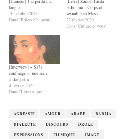
[Humeur] J’ai perdu ma
[Livre] Zainab Fasiki :
langue
Hshouma – Corps et
10 octobre 2019
sexualité au Maroc
Dans "Billets d'humeur"
27 février 2020
Dans "Culture et vous"
[Interview] « Sa7a
confinage », une série
« darijart »
4 février 2021
Dans "Illustrations"
AGRESSIF
AMOUR
ARABE
DARIJA
DIALECTE
DISCOURS
DROLE
EXPRESSIONS
FILMIQUE
IMAGÉ