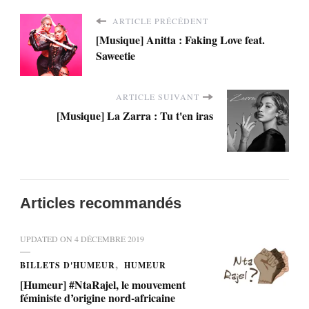
ARTICLE PRÉCÉDENT
[Musique] Anitta : Faking Love feat.
Saweetie
ARTICLE SUIVANT
[Musique] La Zarra : Tu t'en iras
Articles recommandés
UPDATED ON
4 DÉCEMBRE 2019
BILLETS D'HUMEUR
HUMEUR
[Humeur] #NtaRajel, le mouvement
féministe d’origine nord-africaine