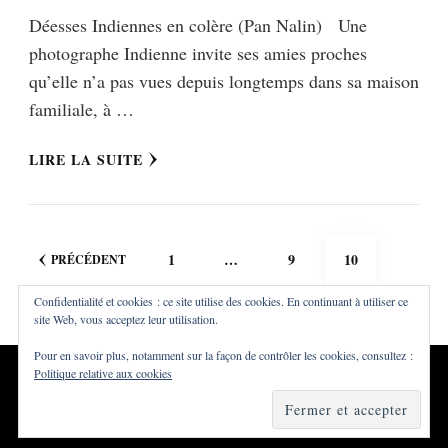
Déesses Indiennes en colère (Pan Nalin) Une
photographe Indienne invite ses amies proches
qu’elle n’a pas vues depuis longtemps dans sa maison
familiale, à …
LIRE LA SUITE
Pagination
PAGE
PAGE
PAGE
1
…
9
10
PRÉCÉDENT
des
Confidentialité et cookies : ce site utilise des cookies. En continuant à utiliser ce
publications
site Web, vous acceptez leur utilisation.
Pour en savoir plus, notamment sur la façon de contrôler les cookies, consultez :
Politique relative aux cookies
Tous droits réservés ©Dialna
Vilva | Développé par
Blossom
Themes
. Propulsé par
WordPress