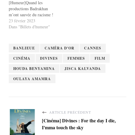
[Humeur]Quand les
productions Badrakhan
m’ont sauvée du racisme !
23 février 2023
Dans "Billets d'humeur"
BANLIEUE
CAMÉRA D'OR
CANNES
CINÉMA
DIVINES
FEMMES
FILM
HOUDA BENYAMINA
JISCA KALVANDA
OULAYA AMAMRA
ARTICLE PRÉCÉDENT
[Cinéma] Divines : For the day I die,
I'mma touch the sky