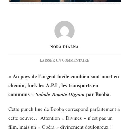
NORA DIALNA
SUR
LAISSER UN COMMENTAIRE
[CINÉMA]
DIVINES,
« Au pays de l’argent facile combien sont mort en
DIVINEMENT
chemin, fuck les A.P.L, les transports en
DIVIN…
communs »
par Booba.
Salade Tomate Oignon
Cette punch line de Booba correspond parfaitement à
cette oeuvre… Attention « Divines » n’est pas un
film, mais un « Opéra » divinement douloureux !