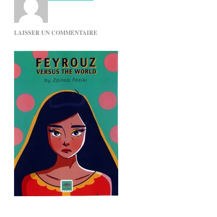
SUR
LAISSER UN COMMENTAIRE
43952035_1370735889696024_38639991406691