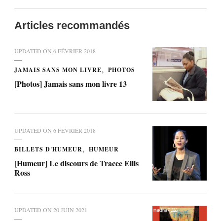
Articles recommandés
UPDATED ON
6 FÉVRIER 2018
JAMAIS SANS MON LIVRE
PHOTOS
[Photos] Jamais sans mon livre 13
UPDATED ON
6 FÉVRIER 2018
BILLETS D'HUMEUR
HUMEUR
[Humeur] Le discours de Tracee Ellis
Ross
UPDATED ON
20 JUIN 2021