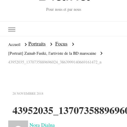
Pour nous et par nous
Portraits
Focus
Accueil
[Portrait] Zainab Fasiki, l'artiviste de la BD marocaine
43952035_1370735889696024_3863999140669161472_n
28 NOVEMBRE 2018
43952035_1370735889696
Nora Dialna