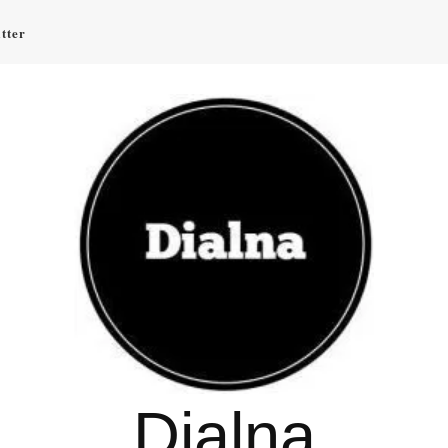
tter
Dialna