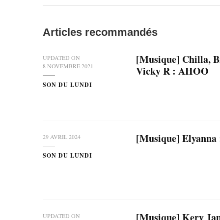
Articles recommandés
[Musique] Chilla, B
UPDATED ON
8 NOVEMBRE 2021
Vicky R : AHOO
SON DU LUNDI
[Musique] Elyanna 
29 AVRIL 2024
SON DU LUNDI
[Musique] Kery Ja
UPDATED ON