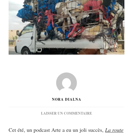
NORA DIALNA
SUR
LAISSER UN COMMENTAIRE
[HUMEUR]
LA
Cet été, un podcast Arte a eu un joli succès,
La route
ROUTE