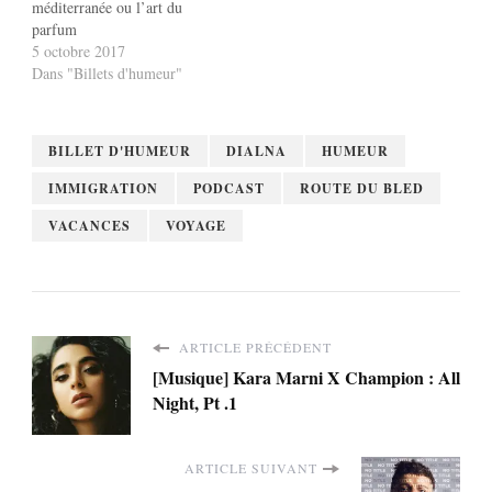
méditerranée ou l’art du
parfum
5 octobre 2017
Dans "Billets d'humeur"
BILLET D'HUMEUR
DIALNA
HUMEUR
IMMIGRATION
PODCAST
ROUTE DU BLED
VACANCES
VOYAGE
ARTICLE PRÉCÉDENT
[Musique] Kara Marni X Champion : All
Night, Pt .1
ARTICLE SUIVANT