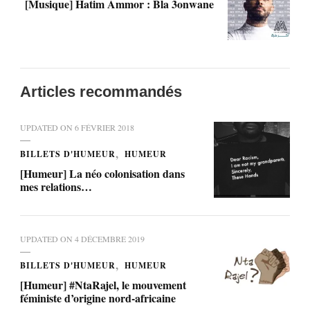
[Musique] Hatim Ammor : Bla 3onwane
Articles recommandés
UPDATED ON
6 FÉVRIER 2018
BILLETS D'HUMEUR
HUMEUR
[Humeur] La néo colonisation dans
mes relations…
UPDATED ON
4 DÉCEMBRE 2019
BILLETS D'HUMEUR
HUMEUR
[Humeur] #NtaRajel, le mouvement
féministe d’origine nord-africaine