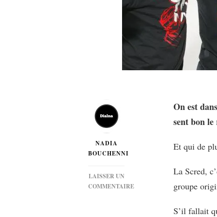
On est dans
sent bon le
NADIA
Et qui de p
BOUCHENNI
La Scred, c’
LAISSER UN
groupe orig
COMMENTAIRE
SUR
[MUSIQUE]
S’il fallait
SCRED’