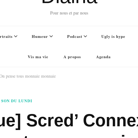
Pour nous et par nous
rtraits
Humeur
Podcast
Ugly is hype
Vis ma vie
A propos
Agenda
 On pense tous monnaie monnaie
SON DU LUNDI
ue] Scred’ Conne