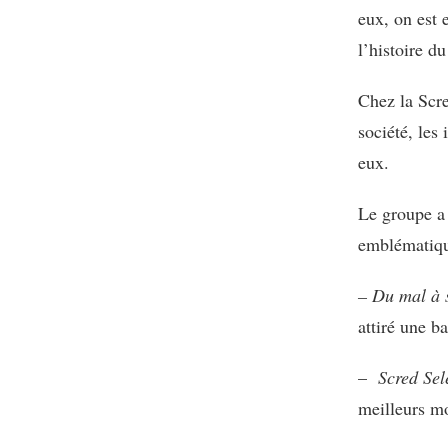
eux, on est 
CONNEXION
:
l’histoire du
ON
PENSE
Chez la Scre
TOUS
MONNAIE
société, les 
MONNAIE
eux.
Le groupe a 
emblématique
– Du mal à s
attiré une ba
–
Scred Sel
meilleurs mo