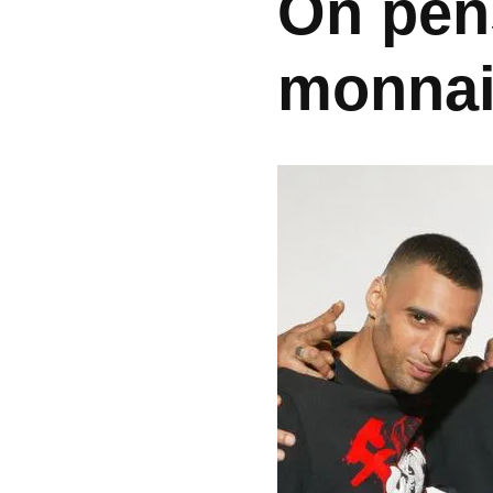
On pen
monna