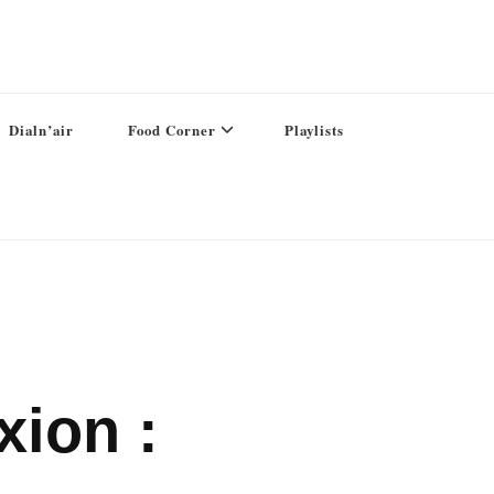
Dialn’air
Food Corner
Playlists
xion :