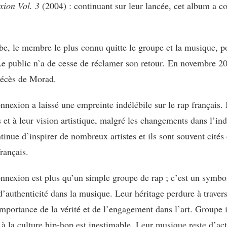
xion Vol. 3
(2004) : continuant sur leur lancée, cet album a co
e, le membre le plus connu quitte le groupe et la musique, p
 Le public n’a de cesse de réclamer son retour. En novembre 2
 décès de Morad.
nexion a laissé une empreinte indélébile sur le rap français. Il
s et à leur vision artistique, malgré les changements dans l’in
inue d’inspirer de nombreux artistes et ils sont souvent cit
français.
nexion est plus qu’un simple groupe de rap ; c’est un symbol
 d’authenticité dans la musique. Leur héritage perdure à travers
importance de la vérité et de l’engagement dans l’art. Groupe 
 à la culture hip-hop est inestimable. Leur musique reste d’act