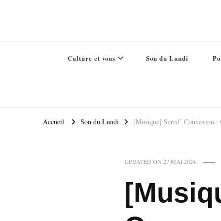
Culture et vous
Son du Lundi
Po
Accueil
Son du Lundi
[Musique] Scred’ Connexion :
UPDATED ON
27 MAI 2024
[Musiq