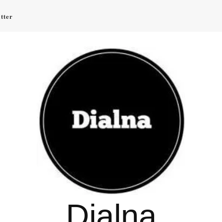
tter
Dialna