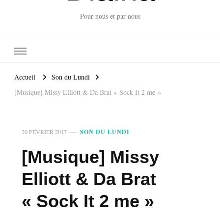
Pour nous et par nous
Accueil
Son du Lundi
[Musique] Missy Elliott & Da Brat « Sock It 2 me »
20 FÉVRIER 2017
SON DU LUNDI
[Musique] Missy
Elliott & Da Brat
« Sock It 2 me »