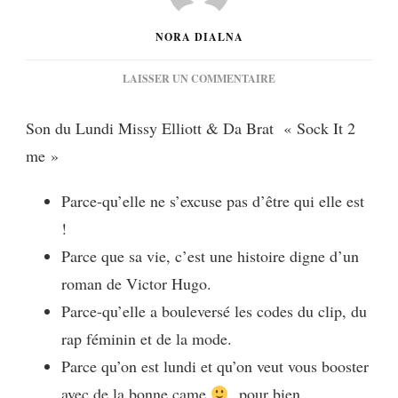
NORA DIALNA
SUR
LAISSER UN COMMENTAIRE
[MUSIQUE]
MISSY
Son du Lundi Missy Elliott & Da Brat « Sock It 2
ELLIOTT
me »
&
DA
BRAT
Parce-qu’elle ne s’excuse pas d’être qui elle est
« SOCK
!
IT
2
Parce que sa vie, c’est une histoire digne d’un
ME »
roman de Victor Hugo.
Parce-qu’elle a bouleversé les codes du clip, du
rap féminin et de la mode.
Parce qu’on est lundi et qu’on veut vous booster
avec de la bonne came
pour bien