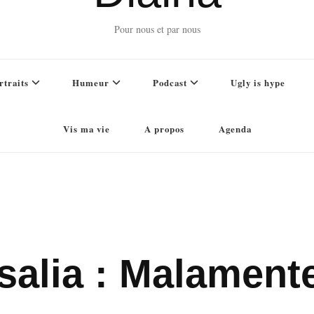
Pour nous et par nous
rtraits
Humeur
Podcast
Ugly is hype
Vis ma vie
A propos
Agenda
salia : Malament