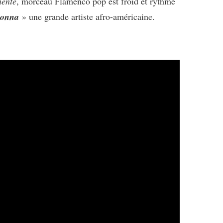
ente
, morceau Flamenco pop est froid et rythmé
onna
» une grande artiste afro-américaine.