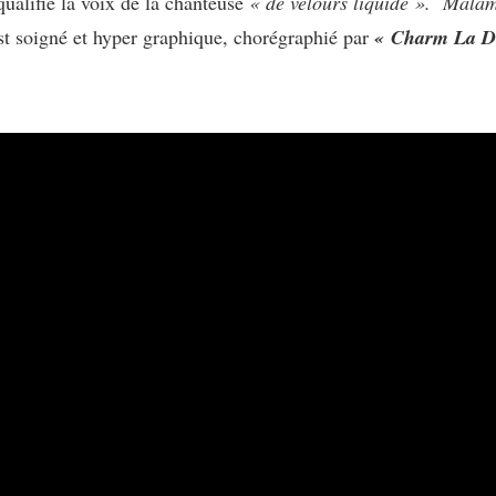
ualifié la voix de la chanteuse
« de velours liquide ».
Malam
st soigné et hyper graphique, chorégraphié par
« Charm La D