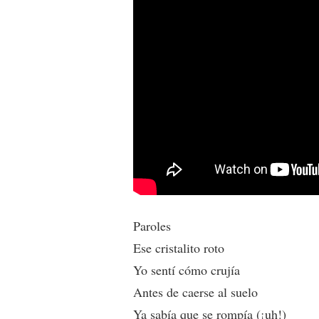
Paroles
Ese cristalito roto
Yo sentí cómo crujía
Antes de caerse al suelo
Ya sabía que se rompía (¡uh!)