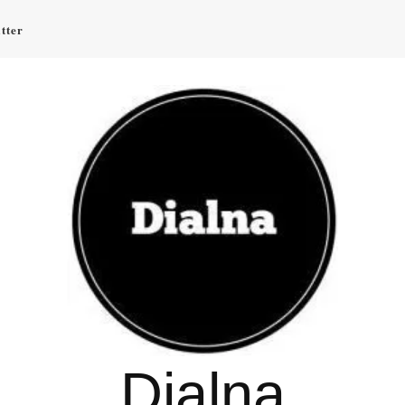
tter
Dialna