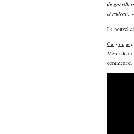
de guériller
et radeau. »
Le nouvel al
Ce groupe
a 
Merci de nou
commencer p