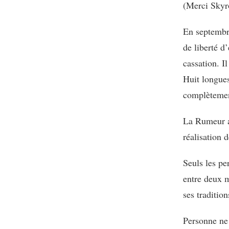
(Merci Skyr
?
En septembre
de liberté d
cassation. I
Huit longues
complètement
La Rumeur a 
réalisation d
Seuls les pe
entre deux m
ses traditio
Personne ne 