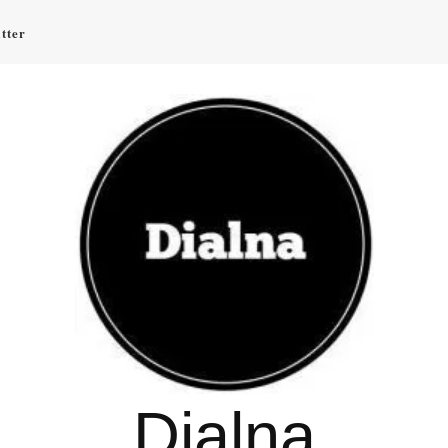
tter
Dialna