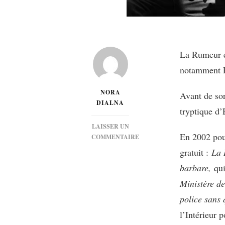
La Rumeur e
notamment E
NORA
Avant de sor
DIALNA
tryptique d
LAISSER UN
En 2002 pou
COMMENTAIRE
SUR
gratuit :
La 
[MUSIQUE]
barbare,
qui
LA
RUMEUR
Ministère de
:
police sans 
COMMENT
RESTER
l’Intérieur 
PROPRE