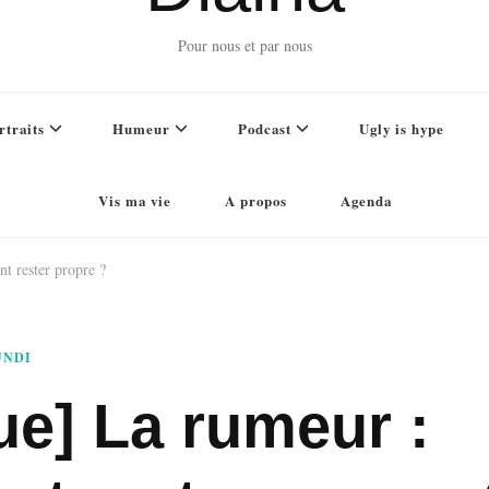
Pour nous et par nous
rtraits
Humeur
Podcast
Ugly is hype
Vis ma vie
A propos
Agenda
 rester propre ?
UNDI
ue] La rumeur :