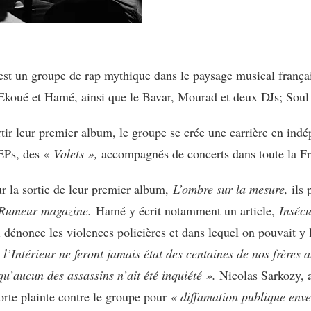
st un groupe de rap mythique dans le paysage musical françai
koué et Hamé, ainsi que le Bavar, Mourad et deux DJs; Soul
tir leur premier album, le groupe se crée une carrière en indé
’EPs, des «
Volets »,
accompagnés de concerts dans toute la F
r la sortie de leur premier album,
L’ombre sur la mesure,
ils 
Rumeur magazine.
Hamé y écrit notamment un article,
Insécu
 dénonce les violences policières et dans lequel on pouvait y 
 l’Intérieur ne feront jamais état des centaines de nos frères a
qu’aucun des assassins n’ait été inquiété ».
Nicolas Sarkozy, a
porte plainte contre le groupe pour
« diffamation publique enve