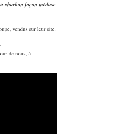
s au charbon façon méduse
oupe, vendus sur leur site.
.
tour de nous, à