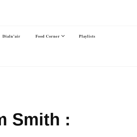
Dialn’air
Food Corner
Playlists
m Smith :