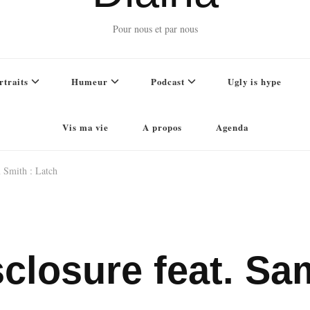
Pour nous et par nous
rtraits
Humeur
Podcast
Ugly is hype
Vis ma vie
A propos
Agenda
 Smith : Latch
closure feat. Sa