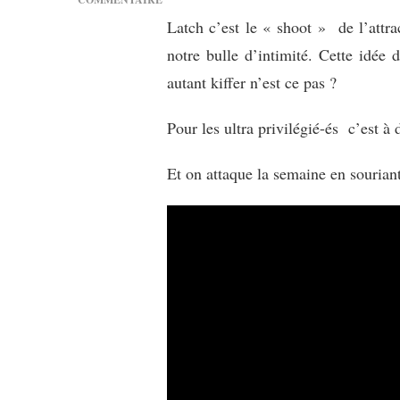
SUR
Latch c’est le « shoot » de l’attra
[MUSIQUE]
notre bulle d’intimité. Cette idée 
DISCLOSURE
FEAT.
autant kiffer n’est ce pas ?
SAM
SMITH
Pour les ultra privilégié-és c’est à 
:
LATCH
Et on attaque la semaine en sourian