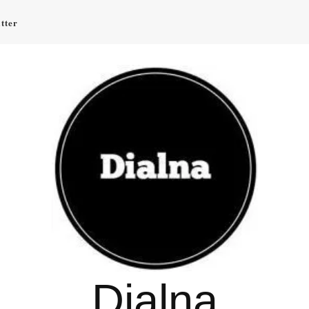
tter
Dialna