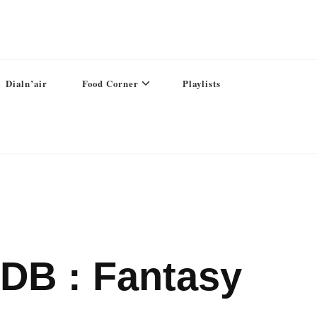
Dialn’air
Food Corner
Playlists
ODB : Fantasy