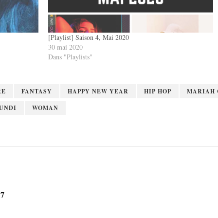
[Playlist] Saison 4, Mai 2020
30 mai 2020
Dans "Playlists"
RE
FANTASY
HAPPY NEW YEAR
HIP HOP
MARIAH
LUNDI
WOMAN
17