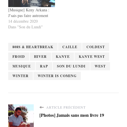
[Musique] Keny Arkana :
J’sais pas faire autrement
14 décembre 2020
Dans "Son du Lundi"
808S & HEARTBREAK
CAILLE
COLDEST
FROID
HIVER
KANYE
KANYE WEST
MUSIQUE
RAP
SON DU LUNDI
WEST
WINTER
WINTER IS COMING
ARTICLE PRÉCÉDENT
[Photos] Jamais sans mon livre 19