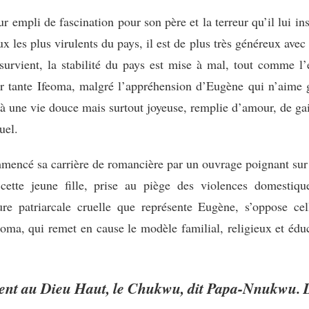
 empli de fascination pour son père et la terreur qu’il lui insp
x les plus virulents du pays, il est de plus très généreux avec
rvient, la stabilité du pays est mise à mal, tout comme l’é
r tante Ifeoma, malgré l’appréhension d’Eugène qui n’aime 
à une vie douce mais surtout joyeuse, remplie d’amour, de gai
uel.
ncé sa carrière de romancière par un ouvrage poignant sur 
cette jeune fille, prise au piège des violences domestiqu
ure patriarcale cruelle que représente Eugène, s’oppose ce
oma, qui remet en cause le modèle familial, religieux et édu
disent au Dieu Haut, le Chukwu, dit Papa-Nnukwu.