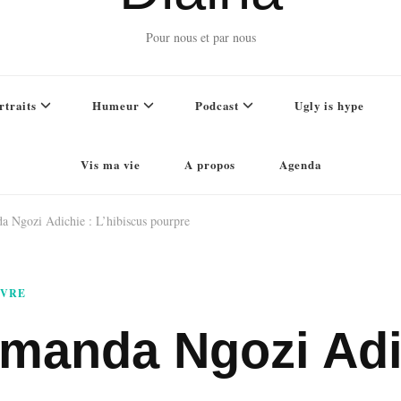
Pour nous et par nous
rtraits
Humeur
Podcast
Ugly is hype
Vis ma vie
A propos
Agenda
 Ngozi Adichie : L’hibiscus pourpre
IVRE
amanda Ngozi Adi