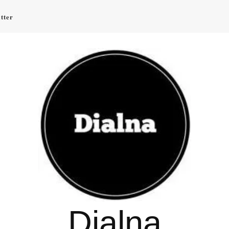
tter
Dialna