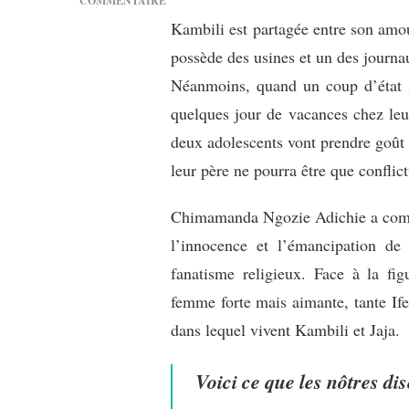
COMMENTAIRE
SUR
Kambili est partagée entre son amour
[LIVRE]
possède des usines et un des journau
CHIMAMANDA
NGOZI
Néanmoins, quand un coup d’état su
ADICHIE
quelques jour de vacances chez leu
:
L’HIBISCUS
deux adolescents vont prendre goût 
POURPRE
leur père ne pourra être que conflict
Chimamanda Ngozie Adichie a comme
l’innocence et l’émancipation de 
fanatisme religieux. Face à la fig
femme forte mais aimante, tante Ife
dans lequel vivent Kambili et Jaja.
Voici ce que les nôtres 