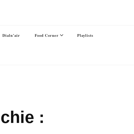
Dialn’air
Food Corner
Playlists
chie :