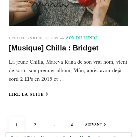
UPDATED ON
8 JUILLET 2019
SON DU LUNDI
[Musique] Chilla : Bridget
La jeune Chilla, Mareva Rana de son vrai nom, vient
de sortir son premier album, Mûn, après avoir déjà
sorti 2 EPs en 2015 et …
LIRE LA SUITE
Pagination
PAGE
PAGE
PAGE
1
2
…
4
SUIVANT
des