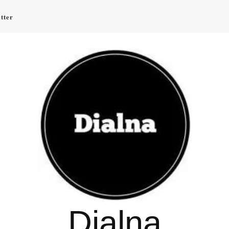
tter
Dialna