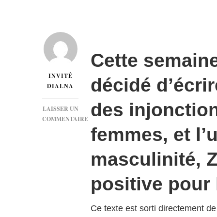
Cette semaine
INVITÉ
décidé d’écri
DIALNA
des injonctio
LAISSER UN
COMMENTAIRE
femmes, et l’
SUR
[HUMEUR]
LETTRE
masculinité, 
AUX
HOMMES
positive pou
Ce texte est sorti directement d