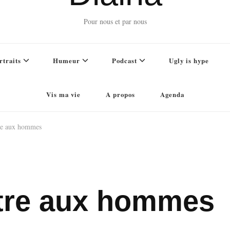
Pour nous et par nous
rtraits
Humeur
Podcast
Ugly is hype
Vis ma vie
A propos
Agenda
re aux hommes
tre aux hommes