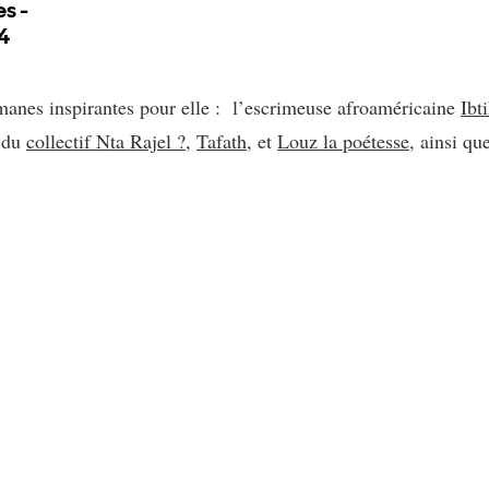
manes inspirantes pour elle : l’escrimeuse afroaméricaine
Ib
e du
collectif Nta Rajel ?
,
Tafath
, et
Louz la poétesse
, ainsi qu