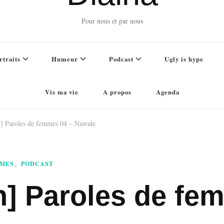
Pour nous et par nous
rtraits
Humeur
Podcast
Ugly is hype
Vis ma vie
A propos
Agenda
n] Paroles de femmes 04 – Nawale
MMES
PODCAST
n] Paroles de fe