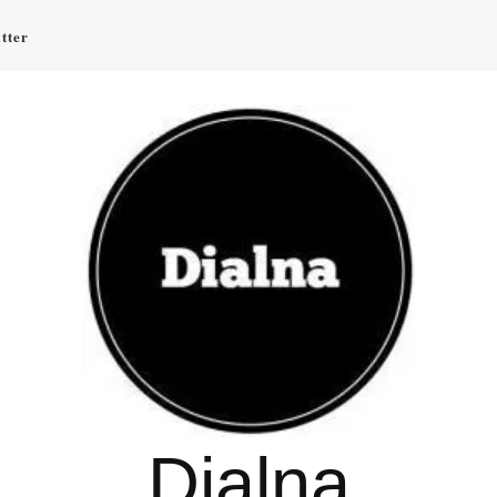
tter
Dialna