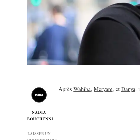
Après
Wahiba
,
Meryam
, et
Danya
,
NADIA
BOUCHENNI
LAISSER UN