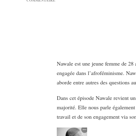
COMMENTAIRE
SUR
[CONVERSATION]
PAROLES
DE
FEMMES
04
–
NAWALE
Nawale est une jeune femme de 28 ans
engagée dans l’afroféminisme. Naw
aborde entre autres des questions a
Dans cet épisode Nawale revient un
majorité. Elle nous parle également
travail et de son engagement via so