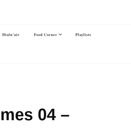
Dialn’air
Food Corner
Playlists
mmes 04 –