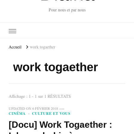
Pour nous et par nous
Accueil
work togaether
work togaether
Affichage : 1 - 1 sur 1 RÉSULTATS
UPDATED ON
6 FÉVRIER 2018
CINÉMA
CULTURE ET VOUS
[Docu] Work Togaether :