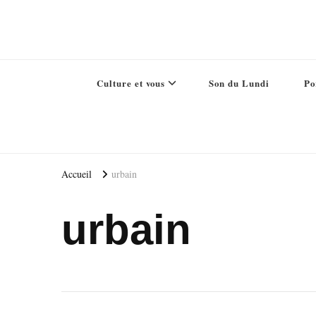
Culture et vous
Son du Lundi
Po
Accueil
urbain
urbain