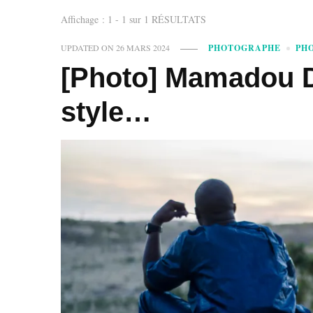
Affichage : 1 - 1 sur 1 RÉSULTATS
UPDATED ON
26 MARS 2024
PHOTOGRAPHE
PH
[Photo] Mamadou D
style…