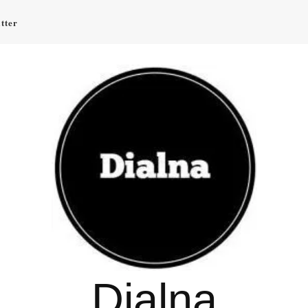
tter
Dialna