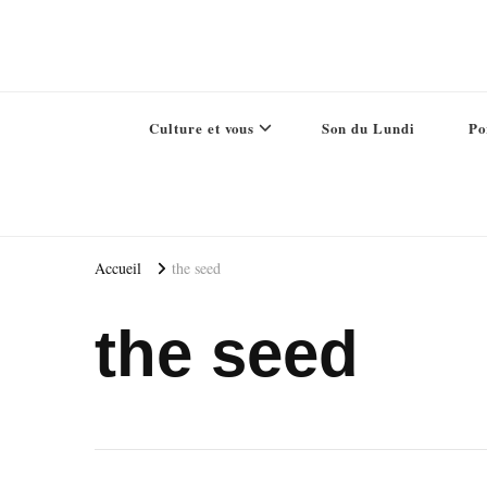
Culture et vous
Son du Lundi
Po
Accueil
the seed
the seed