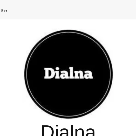
tter
Dialna