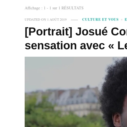
Affichage : 1 - 1 sur 1 RÉSULTATS
UPDATED ON
1 AOÛT 2019
CULTURE ET VOUS
[Portrait] Josué Co
sensation avec « L