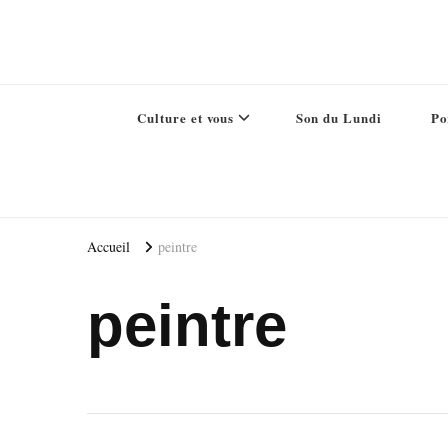
Culture et vous
Son du Lundi
Po
Accueil
peintre
peintre