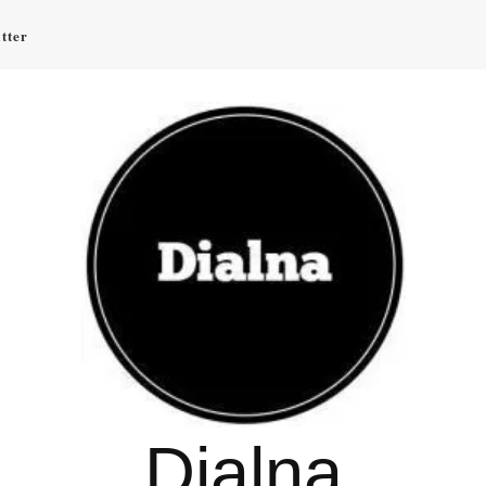
tter
Dialna