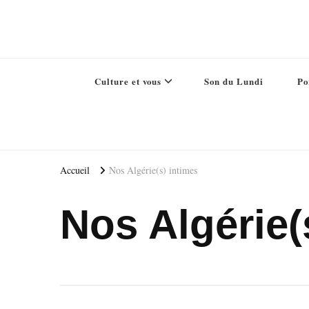
Culture et vous
Son du Lundi
Po
Accueil
Nos Algérie(s) intimes
Nos Algérie(