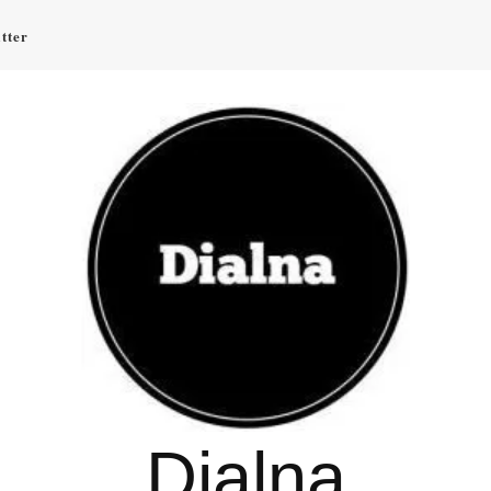
tter
Dialna