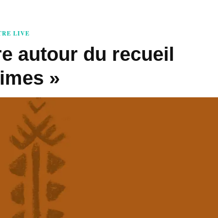
RE LIVE
e autour du recueil
times »