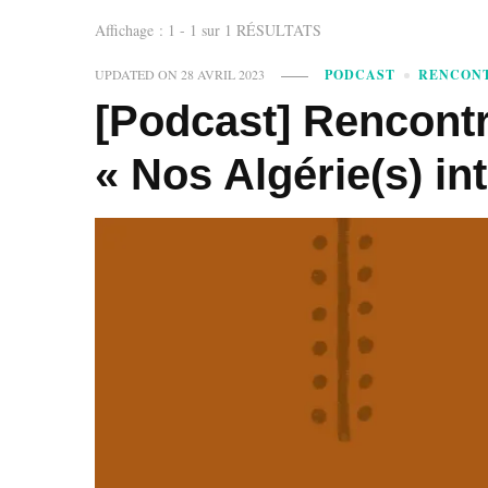
Affichage : 1 - 1 sur 1 RÉSULTATS
UPDATED ON
28 AVRIL 2023
PODCAST
RENCONT
[Podcast] Rencontr
« Nos Algérie(s) in