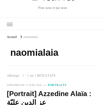
Pour nous et par nous
Accueil
naomialaia
naomialaia
Affichage : 1 - 1 sur 1 RÉSULTATS
UPDATED ON
11 JUIN 2018
PORTRAITS
[Portrait] Azzedine Alaïa :
عز الدين عليّة