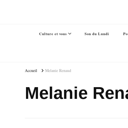
Culture et vous
Son du Lundi
Po
Accueil
Melanie Renaud
Melanie Ren