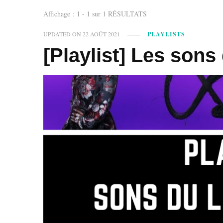
Affichage : 1 - 1 sur 1 RÉSULTATS
UPDATED ON
22 AOÛT 2021
PLAYLISTS
[Playlist] Les sons