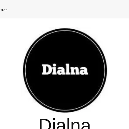
tter
Dialna