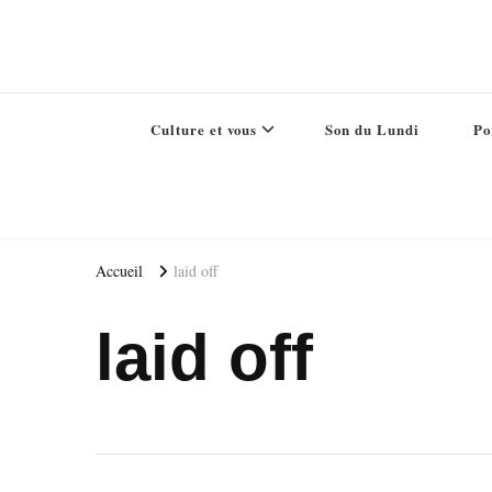
Culture et vous
Son du Lundi
Po
Accueil
laid off
laid off