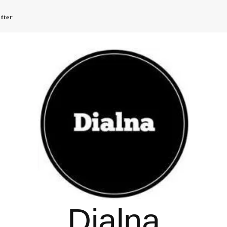
tter
Dialna