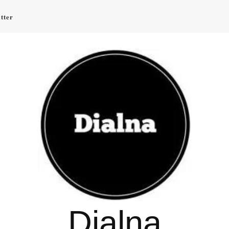
tter
Dialna