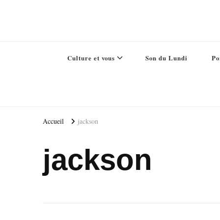
Culture et vous
Son du Lundi
Po
Accueil
jackson
jackson