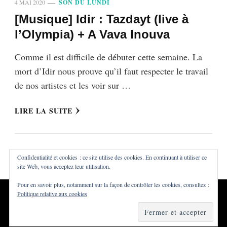
4 MAI 2020
SON DU LUNDI
[Musique] Idir : Tazdayt (live à
l’Olympia) + A Vava Inouva
Comme il est difficile de débuter cette semaine. La
mort d’Idir nous prouve qu’il faut respecter le travail
de nos artistes et les voir sur …
LIRE LA SUITE
Confidentialité et cookies : ce site utilise des cookies. En continuant à utiliser ce
site Web, vous acceptez leur utilisation.
Pour en savoir plus, notamment sur la façon de contrôler les cookies, consultez :
Politique relative aux cookies
Tous droits réservés ©Dialna
Vilva | Développé par
Blossom
Themes
. Propulsé par
WordPress