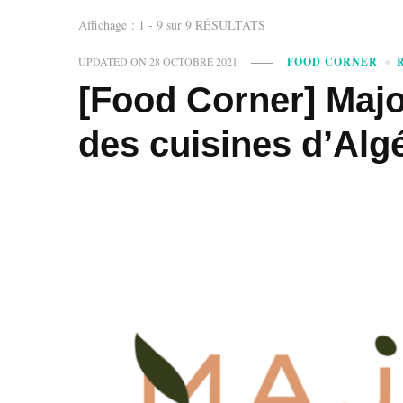
Affichage : 1 - 9 sur 9 RÉSULTATS
UPDATED ON
28 OCTOBRE 2021
FOOD CORNER
[Food Corner] Majo
des cuisines d’Alg