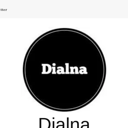
tter
Dialna