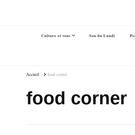
Culture et vous
Son du Lundi
Po
Accueil
food corner
food corner