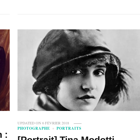
UPDATED ON
6 FÉVRIER 2018
PHOTOGRAPHE
PORTRAITS
 :
[Portrait] Tina Modotti