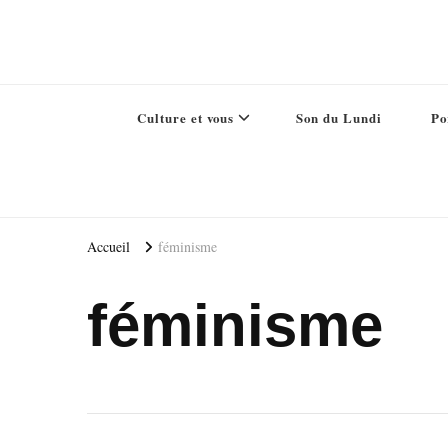
Culture et vous
Son du Lundi
Po
Accueil
féminisme
féminisme