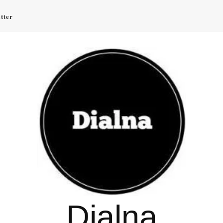
tter
Dialna