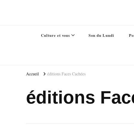
Culture et vous
Son du Lundi
Po
Accueil
éditions Faces Cachées
éditions Fa