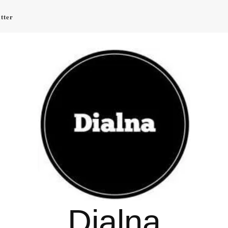
tter
Dialna