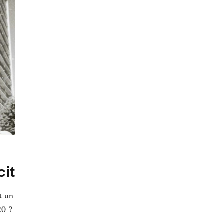
cit
t un
20 ?