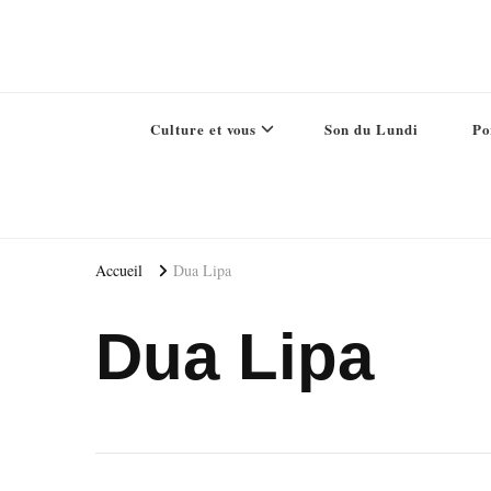
Culture et vous
Son du Lundi
Po
Accueil
Dua Lipa
Dua Lipa