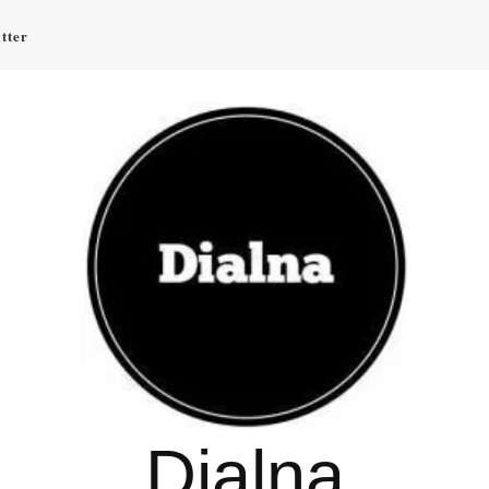
tter
Dialna