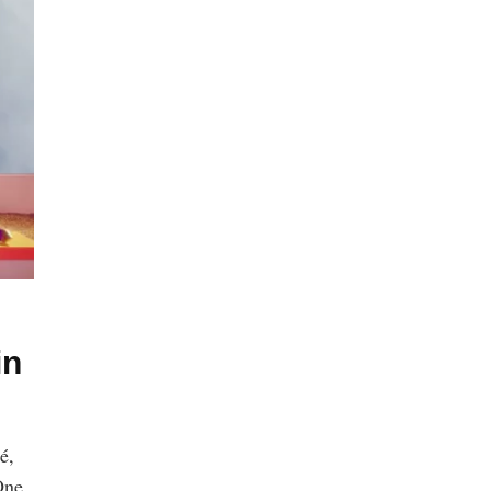
in
é,
One